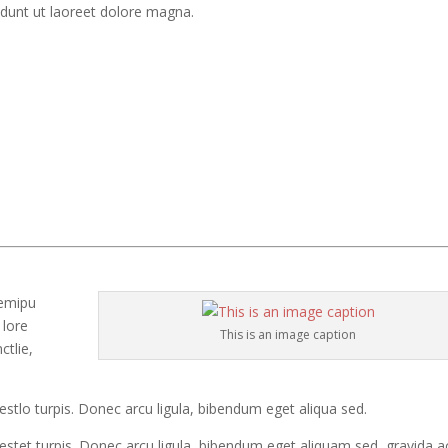
dunt ut laoreet dolore magna.
remipu
 lore
This is an image caption
tlie,
stlo turpis. Donec arcu ligula, bibendum eget aliqua sed.
estet turpis. Donec arcu ligula, bibendum eget aliquam sed, gravida a