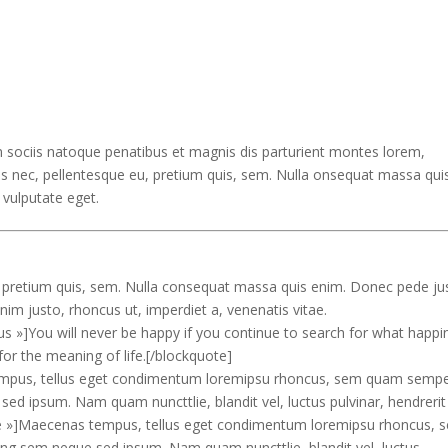
sociis natoque penatibus et magnis dis parturient montes lorem,
ies nec, pellentesque eu, pretium quis, sem. Nulla onsequat massa qui
, vulputate eget.
u, pretium quis, sem. Nulla consequat massa quis enim. Donec pede ju
n enim justo, rhoncus ut, imperdiet a, venenatis vitae.
s »]You will never be happy if you continue to search for what happi
 for the meaning of life.[/blockquote]
tempus, tellus eget condimentum loremipsu rhoncus, sem quam semp
sed ipsum. Nam quam nuncttlie, blandit vel, luctus pulvinar, hendrerit 
rue »]Maecenas tempus, tellus eget condimentum loremipsu rhoncus, 
ing sem neque sed ipsum. Nam quam nuncttlie, blandit vel, luctus