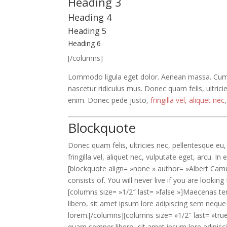
Heading 3
Heading 4
Heading 5
Heading 6
[/columns]
Lommodo ligula eget dolor. Aenean massa. Cum 
nascetur ridiculus mus. Donec quam felis, ultric
enim. Donec pede justo,
fringilla vel, aliquet nec
Blockquote
Donec quam felis, ultricies nec, pellentesque e
fringilla vel, aliquet nec, vulputate eget, arcu. I
[blockquote align= »none » author= »Albert Camu
consists of. You will never live if you are looking
[columns size= »1/2″ last= »false »]Maecenas 
libero, sit amet ipsum lore adipiscing sem neque 
lorem.[/columns][columns size= »1/2″ last= »t
quam semper libero, sit amet ipsum lore adipisc