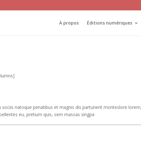
À propos
Éditions numériques
olumns]
sociis natoque penatibus et magnis dis parturient monteslore lorem
 pellentes eu, pretium quis, sem massas singpa