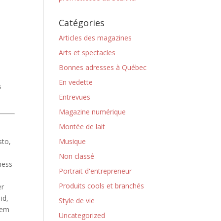
Catégories
Articles des magazines
Arts et spectacles
Bonnes adresses à Québec
En vedette
s
Entrevues
Magazine numérique
Montée de lait
sto,
Musique
Non classé
ness
Portrait d'entrepreneur
Produits cools et branchés
er
id,
Style de vie
sem
Uncategorized